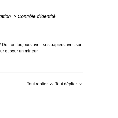
ration
>
Contrôle d'identité
 ? Doit-on toujours avoir ses papiers avec soi
eur et pour un mineur.
keyboard_arrow_up
keyboard_arrow_down
Tout replier
Tout déplier