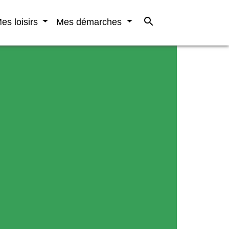
search
es loisirs
Mes démarches