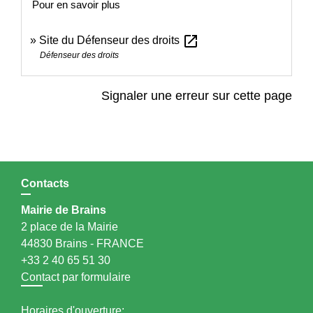
Pour en savoir plus
open_in_new
Site du Défenseur des droits
Défenseur des droits
Signaler une erreur sur cette page
Contacts
Mairie de Brains
2 place de la Mairie
44830 Brains - FRANCE
+33 2 40 65 51 30
Contact par formulaire
Horaires d'ouverture: