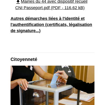
file_download
Mairies du 44 avec dispositif recueil
CNI Passeport.pdf (PDF - 116.62 kB)
Autres démarches liées à l'identité et
l'authentification (certificats, légalisation
de signature...)
Citoyenneté