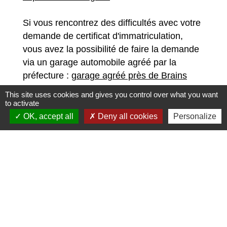
Si vous rencontrez des difficultés avec votre
demande de certificat d'immatriculation,
vous avez la possibilité de faire la demande
via un garage automobile agréé par la
préfecture :
garage agréé près de Brains
This site uses cookies and gives you control over what you want
En cas de perte, vol ou détérioration de
to activate
votre certificat d'immatriculation, consultez
OK, accept all
Deny all cookies
Personalize
les démarches à suivre
.
Services en ligne du permis de