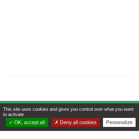
This site uses cookies and gives you control over what you want
Contacts
to activate
Mairie de Brains
OK, accept all
Deny all cookies
Personalize
2 place de la Mairie
44830 Brains - FRANCE