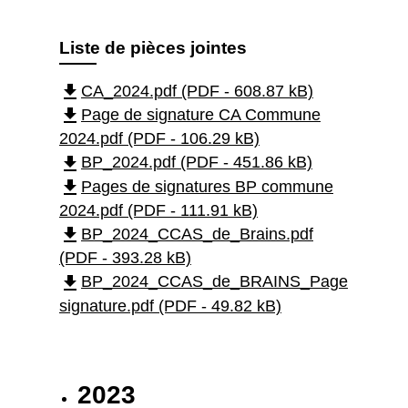
Liste de pièces jointes
file_download
CA_2024.pdf (PDF - 608.87 kB)
file_download
Page de signature CA Commune
2024.pdf (PDF - 106.29 kB)
file_download
BP_2024.pdf (PDF - 451.86 kB)
file_download
Pages de signatures BP commune
2024.pdf (PDF - 111.91 kB)
file_download
BP_2024_CCAS_de_Brains.pdf
(PDF - 393.28 kB)
file_download
BP_2024_CCAS_de_BRAINS_Page
signature.pdf (PDF - 49.82 kB)
2023