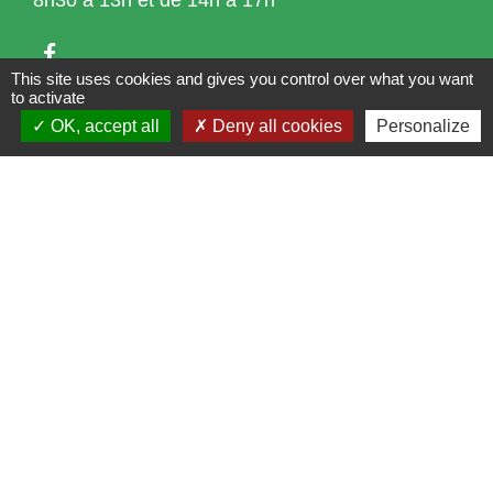
8h30 à 13h et de 14h à 17h
This site uses cookies and gives you control over what you want
to activate
OK, accept all
Deny all cookies
Personalize
Liens
Bibliothèque municipale de Brains
Nantes Métropole
Département Loire-Atlantique
Région Pays de la Loire
Préfecture de la Loire-Atlantique
Mentions légales
-
Politique de confidentialité
-
Accessibilité
-
Plan du site
-
Gestion des cookies
Site créé en partenariat avec Réseau des Communes