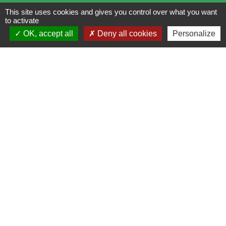
Lundi : 14h - 17h
This site uses cookies and gives you control over what you want
to activate
Mardi : 8h30 - 13h / 14h - 17h
OK, accept all
Deny all cookies
Personalize
Mercredi : 8h30 - 13h
Jeudi : 8h30 - 13h
Vendredi : 8h30 - 13h / 14h - 17h
Accueil téléphonique
du lundi au vendredi de
8h30 à 13h et de 14h à 17h
Liens
Bibliothèque municipale de Brains
Nantes Métropole
Département Loire-Atlantique
Région Pays de la Loire