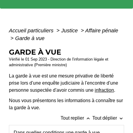
Accueil particuliers
>
Justice
>
Affaire pénale
>
Garde à vue
GARDE À VUE
Vérifié le 01 Sep 2023 - Direction de l'information légale et
administrative (Première ministre)
La garde à vue est une mesure privative de liberté
prise lors d'une enquête judiciaire à l'encontre d'une
personne suspectée d'avoir commis une
infraction
.
Nous vous présentons les informations à connaître sur
la garde à vue.
keyboard_arrow_up
keyboard_arrow_down
Tout replier
Tout déplier
Dans quelles conditions une garde à vue