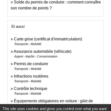
Solde du permis de conduire : comment connaître
son nombre de points ?
Et aussi
Carte grise (certificat d'immatriculation)
Transports - Mobilité
Assurance automobile (véhicule)
Argent - Impôts - Consommation
Permis de conduire
Transports - Mobilité
Infractions routières
Transports - Mobilité
Contrôle technique
Transports - Mobilité
Équipements obligatoires en voiture : gilet de
sécurité, triangle...
This site uses cookies and gives you control over what you want