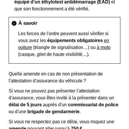
équipé d'un éthylotest antidémarrage (EAD)
et
que son fonctionnement a été vérifié.
À savoir
info
Les forces de l'ordre peuvent aussi vérifier si
vous avez les
équipements obligatoires
en
voiture
(triangle de signalisation…) ou
à moto
(casque, gilet de haute visibilité…).
Quelle amende en cas de non présentation de
l'attestation d'assurance du véhicule ?
Si vous ne pouvez pas présenter l'attestation
d'assurance, vous êtes invité à la présenter dans un
délai de 5 jours
auprès d'un
commissariat de police
ou d'une
brigade de gendarmerie
.
Si vous ne respectez pas ce délai, vous risquez une
amende
pouvant aller jusqu'à
750 €
.