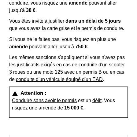
conduire, vous risquez une
amende
pouvant aller
jusqu'à
38 €
.
Vous êtes invité à justifier
dans un délai de 5 jours
que vous avez la carte grise et le permis de conduire.
Si vous ne le faites pas, vous risquez en plus une
amende
pouvant aller jusqu'à
750 €
.
Les mêmes sanctions s'appliquent si vous n'avez pas
les justificatifs exigés en cas de
conduite d'un scooter
3 roues ou une moto 125 avec un permis B
ou en cas
de
conduite d'un véhicule équipé d'un EAD
.
Attention :
warning
Conduire sans avoir le permis
est un
délit
. Vous
risquez une amende de
15 000 €
.