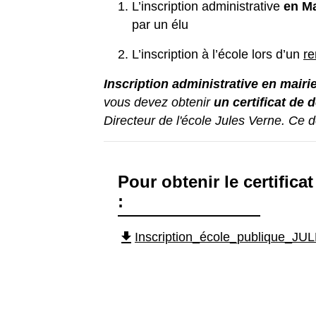
L’inscription administrative
en Ma
par un élu
L’inscription à l’école lors d’un
re
Inscription administrative en mairi
vous devez obtenir
un certificat de 
Directeur de l'école Jules Verne. Ce do
Pour obtenir le certific
:
file_download
Inscription_école_publique_J