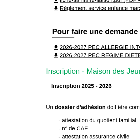
file_download
fiche-sanitaire-liaison.pdf (PDF 
file_download
Règlement service enfance mar
Pour faire une demande 
file_download
2026-2027 PEC ALLERGIE INT
file_download
2026-2027 PEC REGIME DIETE
Inscription - Maison des Je
A
Inscription 2025 - 2026
Un
dossier d'adhésion
doit être co
- attestation du quotient familial
- n° de CAF
- attestation assurance civile