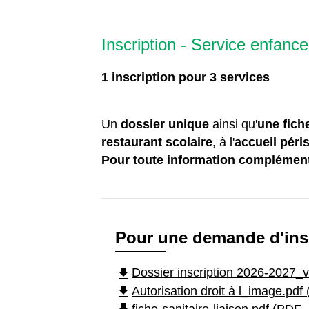
Inscription - Service enfance
1 inscription pour 3 services
Un
dossier unique
ainsi qu'
une fich
restaurant scolaire
, à l'
accueil péri
Pour toute information complémenta
Pour une demande d'ins
file_download
Dossier inscription 2026-2027_
file_download
Autorisation droit à l_image.pdf