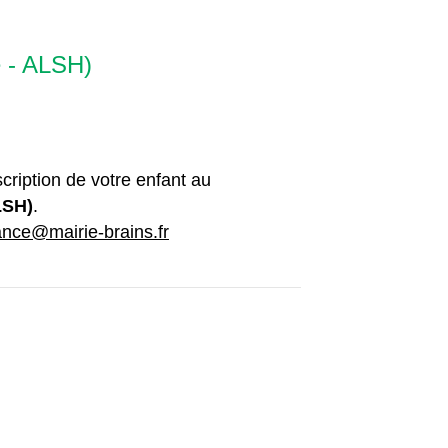
e - ALSH)
cription de votre enfant au
LSH)
.
ance@mairie-brains.fr