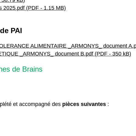
- 58.79 kB)
s 2025.pdf (PDF - 1.15 MB)
de PAI
OLERANCE ALIMENTAIRE _ARMONYS_ document A.pdf
TIQUE _ARMONYS_ document B.pdf (PDF - 350 kB)
unes de Brains
mplété et accompagné des
pièces suivantes
: