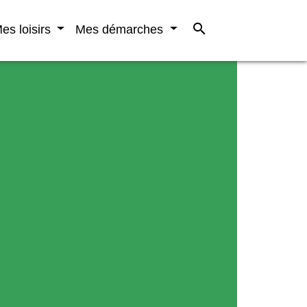
search
es loisirs
Mes démarches