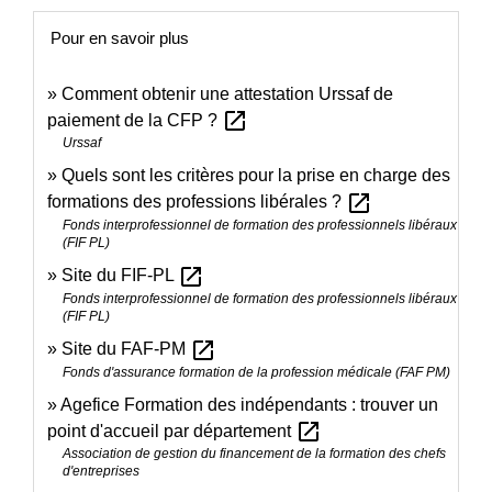
Pour en savoir plus
Comment obtenir une attestation Urssaf de
open_in_new
paiement de la CFP ?
Urssaf
Quels sont les critères pour la prise en charge des
open_in_new
formations des professions libérales ?
Fonds interprofessionnel de formation des professionnels libéraux
(FIF PL)
open_in_new
Site du FIF-PL
Fonds interprofessionnel de formation des professionnels libéraux
(FIF PL)
open_in_new
Site du FAF-PM
Fonds d'assurance formation de la profession médicale (FAF PM)
Agefice Formation des indépendants : trouver un
open_in_new
point d'accueil par département
Association de gestion du financement de la formation des chefs
d'entreprises