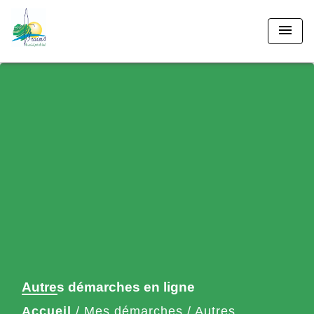
menu
Autres démarches en ligne
Accueil
/
Mes démarches
/
Autres