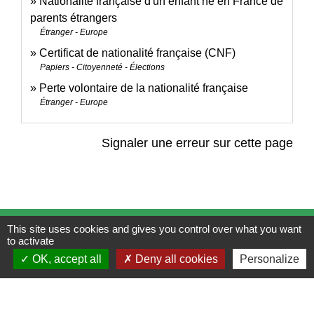
Nationalité française d'un enfant né en France de
parents étrangers
Étranger - Europe
Certificat de nationalité française (CNF)
Papiers - Citoyenneté - Élections
Perte volontaire de la nationalité française
Étranger - Europe
Signaler une erreur sur cette page
This site uses cookies and gives you control over what you want
Contacts
to activate
Mairie de Brains
OK, accept all
Deny all cookies
Personalize
2 place de la Mairie
44830 Brains - FRANCE
+33 2 40 65 51 30