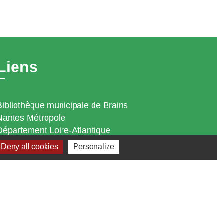
Liens
Bibliothèque municipale de Brains
Nantes Métropole
Département Loire-Atlantique
Région Pays de la Loire
Deny all cookies
Personalize
Préfecture de la Loire-Atlantique