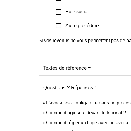
check_box_outline_blank
Pôle social
check_box_outline_blank
Autre procédure
Si vos revenus ne vous permettent pas de p
Textes de référence
Questions ? Réponses !
L'avocat est-il obligatoire dans un procè
Comment agir seul devant le tribunal ?
Comment régler un litige avec un avocat