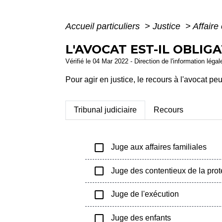
Accueil particuliers
>
Justice
>
Affaire 
L'AVOCAT EST-IL OBLIG
Vérifié le 04 Mar 2022 - Direction de l'information léga
Pour agir en justice, le recours à l'avocat peu
Tribunal judiciaire
Recours
check_box_outline_blank
Juge aux affaires familiales
check_box_outline_blank
Juge des contentieux de la prot
check_box_outline_blank
Juge de l'exécution
check_box_outline_blank
Juge des enfants