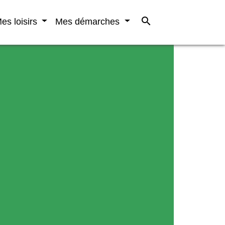
search
es loisirs
Mes démarches