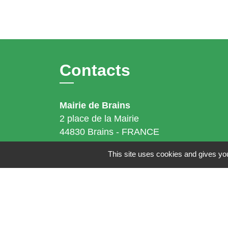
Contacts
Mairie de Brains
2 place de la Mairie
44830 Brains - FRANCE
+33 2 40 65 51 30
This site uses cookies and gives you
Contact par formulaire
Horaires d'ouverture:
Lundi : 14h - 17h
Mardi : 8h30 - 13h / 14h - 17h