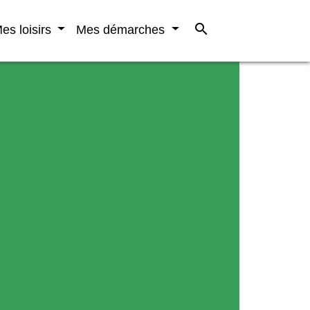
search
es loisirs
Mes démarches