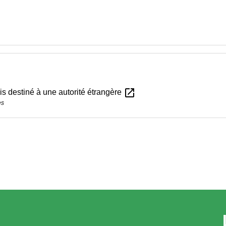
open_in_new
is destiné à une autorité étrangère
es