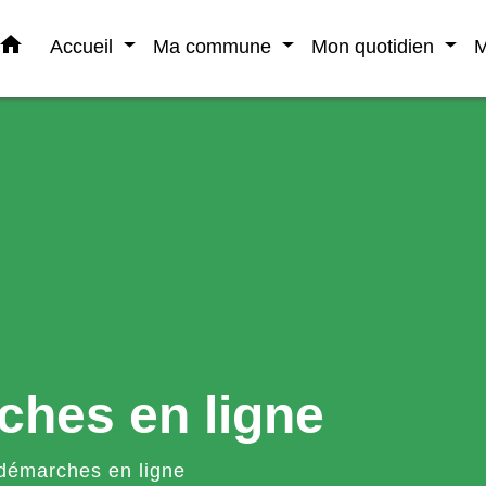
home
Accueil
Ma commune
Mon quotidien
M
ches en ligne
démarches en ligne