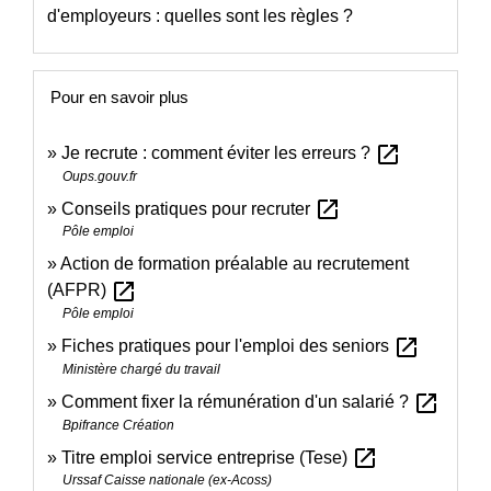
d'employeurs : quelles sont les règles ?
Pour en savoir plus
open_in_new
Je recrute : comment éviter les erreurs ?
Oups.gouv.fr
open_in_new
Conseils pratiques pour recruter
Pôle emploi
Action de formation préalable au recrutement
open_in_new
(AFPR)
Pôle emploi
open_in_new
Fiches pratiques pour l'emploi des seniors
Ministère chargé du travail
open_in_new
Comment fixer la rémunération d'un salarié ?
Bpifrance Création
open_in_new
Titre emploi service entreprise (Tese)
Urssaf Caisse nationale (ex-Acoss)