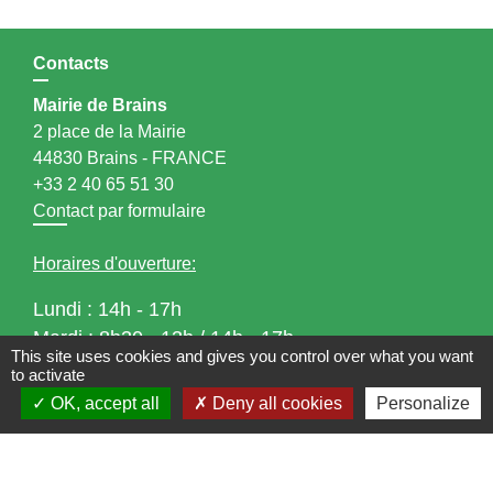
Contacts
Mairie de Brains
2 place de la Mairie
44830 Brains - FRANCE
+33 2 40 65 51 30
Contact par formulaire
Horaires d'ouverture:
Lundi : 14h - 17h
Mardi : 8h30 - 13h / 14h - 17h
This site uses cookies and gives you control over what you want
Mercredi : 8h30 - 13h
to activate
Jeudi : 8h30 - 13h
OK, accept all
Deny all cookies
Personalize
Vendredi : 8h30 - 13h / 14h - 17h
Accueil téléphonique
du lundi au vendredi de