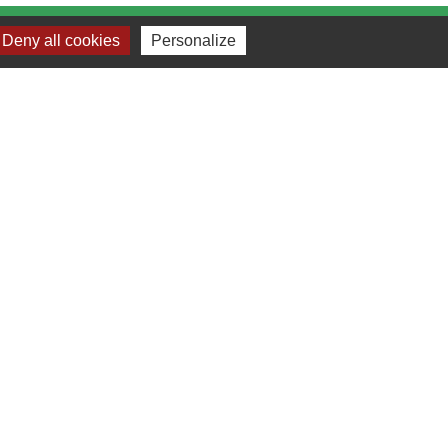
Deny all cookies
Personalize
Liens
Bibliothèque municipale de Brains
Nantes Métropole
Département Loire-Atlantique
Région Pays de la Loire
Préfecture de la Loire-Atlantique