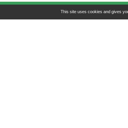
This site uses cookies and gives you
Contacts
Mairie de Brains
2 place de la Mairie
44830 Brains - FRANCE
+33 2 40 65 51 30
Contact par formulaire
Horaires d'ouverture:
Lundi : 14h - 17h
Mardi : 8h30 - 13h / 14h - 17h
Mercredi : 8h30 - 13h
Jeudi : 8h30 - 13h
Vendredi : 8h30 - 13h / 14h - 17h