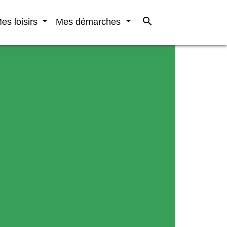
search
es loisirs
Mes démarches