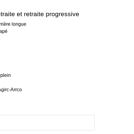
traite et retraite progressive
rrière longue
capé
 plein
girc-Arrco