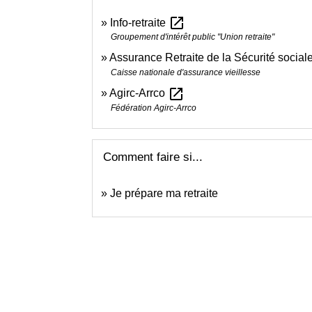
open_in_new
Info-retraite
Groupement d'intérêt public "Union retraite"
Assurance Retraite de la Sécurité social
Caisse nationale d'assurance vieillesse
open_in_new
Agirc-Arrco
Fédération Agirc-Arrco
Comment faire si...
Je prépare ma retraite