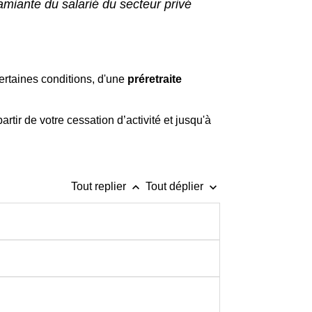
 amiante du salarié du secteur privé
ertaines conditions, d'une
préretraite
artir de votre cessation d’activité et jusqu'à
keyboard_arrow_up
keyboard_arrow_down
Tout replier
Tout déplier