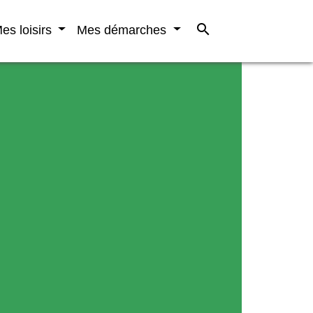
search
es loisirs
Mes démarches