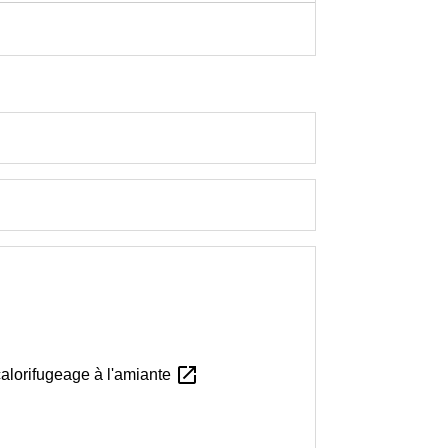
open_in_new
calorifugeage à l'amiante