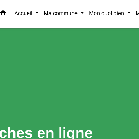
home
Accueil
Ma commune
Mon quotidien
M
ches en ligne