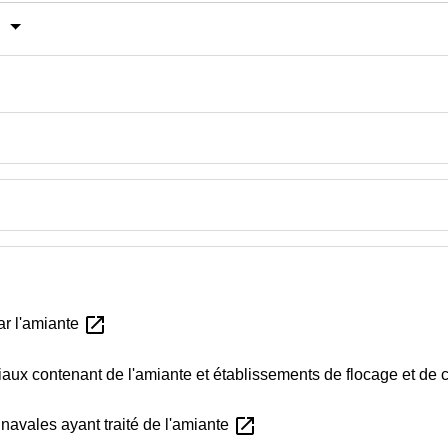
?
open_in_new
ar l'amiante
aux contenant de l'amiante et établissements de flocage et de 
open_in_new
navales ayant traité de l'amiante