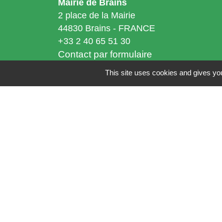
Mairie de Brains
2 place de la Mairie
44830 Brains - FRANCE
+33 2 40 65 51 30
Contact par formulaire
This site uses cookies and gives you
Horaires d'ouverture:
Lundi : 14h - 17h
Mardi : 8h30 - 13h / 14h - 17h
Mercredi : 8h30 - 13h
Jeudi : 8h30 - 13h
Vendredi : 8h30 - 13h / 14h - 17h
Accueil téléphonique
du lundi au vendred
de 8h30 à 13h et de 14h à 17h