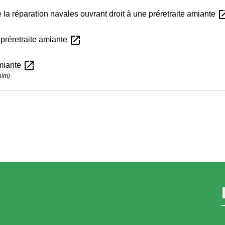
open_i
e la réparation navales ouvrant droit à une préretraite amiante
open_in_new
 préretraite amiante
open_in_new
amiante
nim)