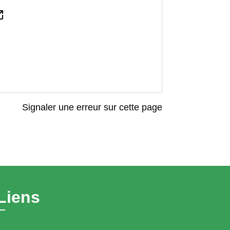
n_new
Signaler une erreur sur cette page
Liens