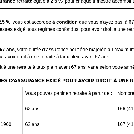
urance retraite
égale à
2,5 %
pour chaque trimestre accompli 
2,5 %
vous est accordée
à condition
que vous n'ayez pas, à 67
tres exigé, tous régimes confondus, pour avoir droit à une retra
 67 ans,
votre durée d’assurance peut être majorée au maximum
 avoir droit à une retraite à taux plein avant 67 ans.
t à une retraite à taux plein avant 67 ans, varie selon votre an
S D'ASSURANCE EXIGÉ POUR AVOIR DROIT À UNE R
Vous pouvez partir en retraite à partir de :
Nombre 
62 ans
166 (41
e 1960
62 ans
167 (41