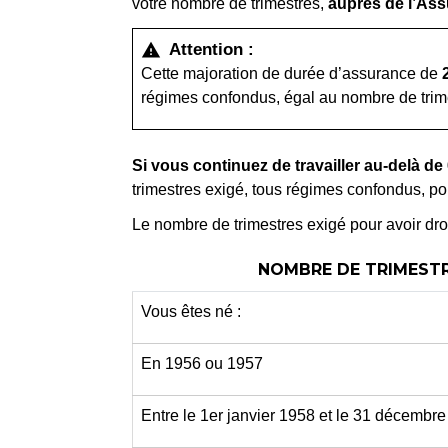
votre nombre de trimestres,
auprès de l’Ass
Attention :
warning
Cette majoration de durée d’assurance de
régimes confondus, égal au nombre de trimes
Si vous continuez de travailler au-delà de
trimestres exigé, tous régimes confondus, pour
Le nombre de trimestres exigé pour avoir droi
NOMBRE DE TRIMESTRE
Vous êtes né :
En 1956 ou 1957
Entre le 1
er
janvier 1958 et le 31 décembr