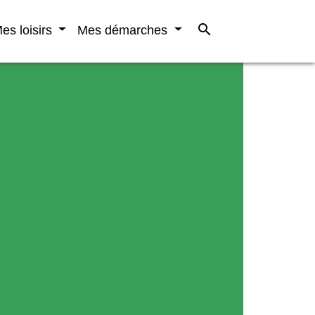
search
es loisirs
Mes démarches