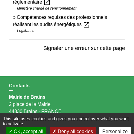
open_in_new
réglementaire
Ministère chargé de l'environnement
Compétences requises des professionnels
open_in_new
réalisant les audits énergétiques
Legifrance
Signaler une erreur sur cette page
Contacts
Mairie de Brains
2 place de la Mairie
44830 Brains - FRANCE
+33 2 40 65 51 30
This site uses cookies and gives you control over what you want
to activate
Contact par formulaire
OK, accept all
Deny all cookies
Personalize