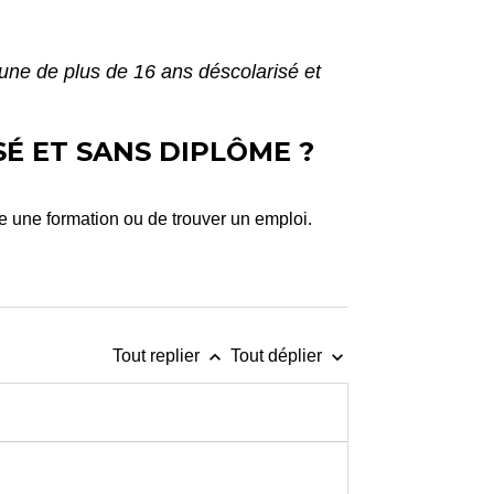
eune de plus de 16 ans déscolarisé et
SÉ ET SANS DIPLÔME ?
e une formation ou de trouver un emploi.
keyboard_arrow_up
keyboard_arrow_down
Tout replier
Tout déplier