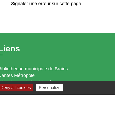
Signaler une erreur sur cette page
Liens
Bibliothèque municipale de Brains
Nantes Métropole
Département Loire-Atlantique
Deny all cookies
Personalize
Région Pays de la Loire
Préfecture de la Loire-Atlantique