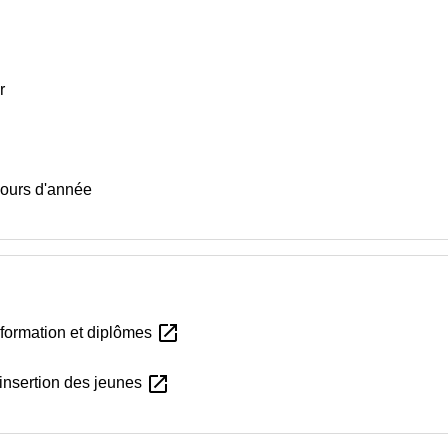
r
cours d'année
open_in_new
e formation et diplômes
open_in_new
'insertion des jeunes