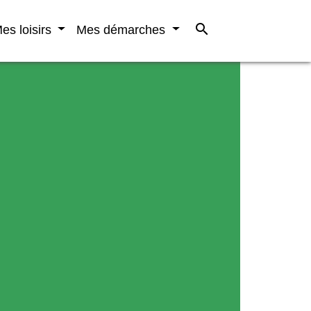
search
es loisirs
Mes démarches