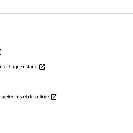
_new
open_in_new
décrochage scolaire
open_in_new
pétences et de culture