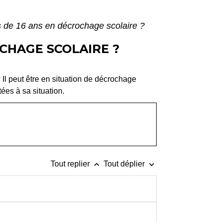
s de 16 ans en décrochage scolaire ?
OCHAGE SCOLAIRE ?
 Il peut être en situation de décrochage
tées à sa situation.
keyboard_arrow_up
keyboard_arrow_down
Tout replier
Tout déplier