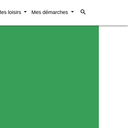
search
es loisirs
Mes démarches