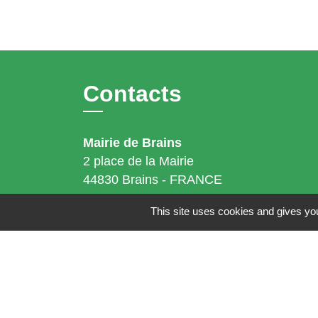
Contacts
Mairie de Brains
2 place de la Mairie
44830 Brains - FRANCE
+33 2 40 65 51 30
This site uses cookies and gives you
Contact par formulaire
Horaires d'ouverture:
Lundi : 14h - 17h
Mardi : 8h30 - 13h / 14h - 17h