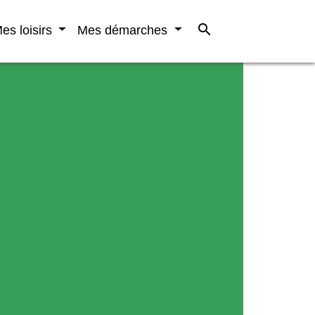
search
es loisirs
Mes démarches