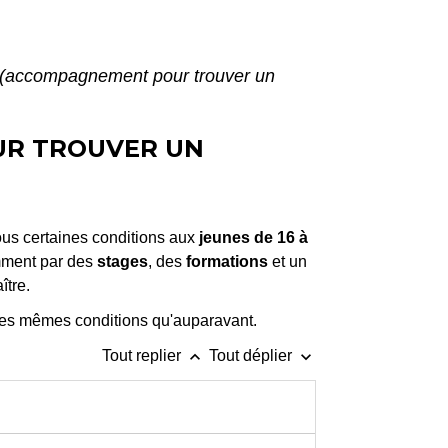
 (accompagnement pour trouver un
UR TROUVER UN
ous certaines conditions aux
jeunes de 16 à
amment par des
stages
, des
formations
et un
ître.
 les mêmes conditions qu'auparavant.
keyboard_arrow_up
keyboard_arrow_down
Tout replier
Tout déplier