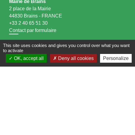
Mairie de Brains
2 place de la Mairie
44830 Brains - FRANCE
+33 2 40 65 51 30
Contact par formulaire
Horaires d'ouverture:
This site uses cookies and gives you control over what you want
to activate
Lundi : 14h - 17h
OK, accept all
Deny all cookies
Personalize
Mardi : 8h30 - 13h / 14h - 17h
Mercredi : 8h30 - 13h
Jeudi : 8h30 - 13h
Vendredi : 8h30 - 13h / 14h - 17h
Accueil téléphonique
du lundi au vendredi de
8h30 à 13h et de 14h à 17h