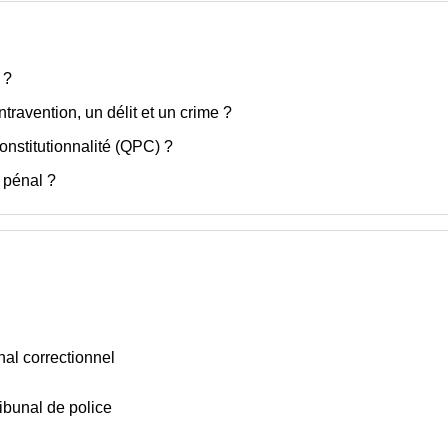
 ?
travention, un délit et un crime ?
constitutionnalité (QPC) ?
s pénal ?
nal correctionnel
ibunal de police