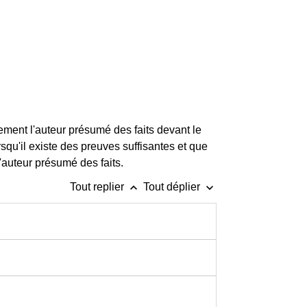
ment l'auteur présumé des faits devant le
orsqu'il existe des preuves suffisantes et que
l'auteur présumé des faits.
keyboard_arrow_up
keyboard_arrow_down
Tout replier
Tout déplier