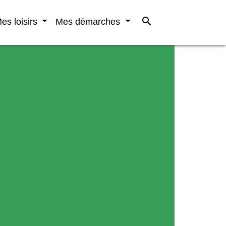
search
es loisirs
Mes démarches