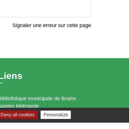
Signaler une erreur sur cette page
Liens
Bibliothèque municipale de Brains
Nantes Métropole
Département Loire-Atlantique
Deny all cookies
Personalize
Région Pays de la Loire
Préfecture de la Loire-Atlantique