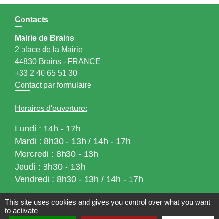
Contacts
Mairie de Brains
2 place de la Mairie
44830 Brains - FRANCE
+33 2 40 65 51 30
Contact par formulaire
Horaires d'ouverture:
Lundi : 14h - 17h
Mardi : 8h30 - 13h / 14h - 17h
Mercredi : 8h30 - 13h
Jeudi : 8h30 - 13h
Vendredi : 8h30 - 13h / 14h - 17h
This site uses cookies and gives you control over what you want
Accueil téléphonique
du lundi au vendredi de
to activate
8h30 à 13h et de 14h à 17h