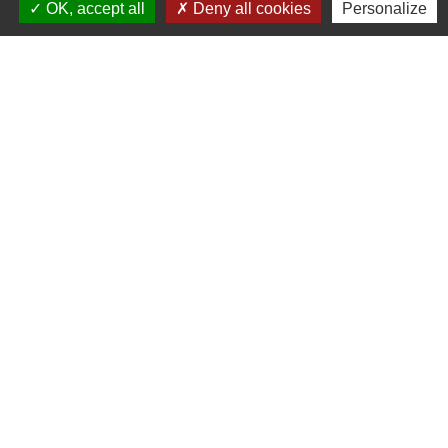
OK, accept all
Deny all cookies
Personalize
Liens
Bibliothèque municipale de Brains
Nantes Métropole
Département Loire-Atlantique
Région Pays de la Loire
Préfecture de la Loire-Atlantique
Mentions légales
-
Politique de confidentialité
-
Accessibilité
-
Plan du site
-
Gestion des cookies
Site créé en partenariat avec Réseau des Communes