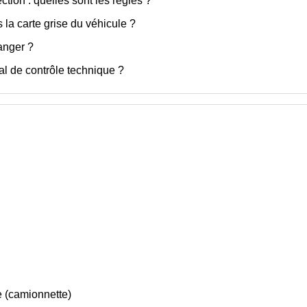
ction : quelles sont les règles ?
la carte grise du véhicule ?
ranger ?
al de contrôle technique ?
re (camionnette)