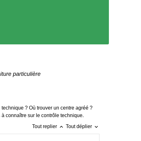
ture particulière
e technique ? Où trouver un centre agréé ?
 à connaître sur le contrôle technique.
keyboard_arrow_up
keyboard_arrow_down
Tout replier
Tout déplier