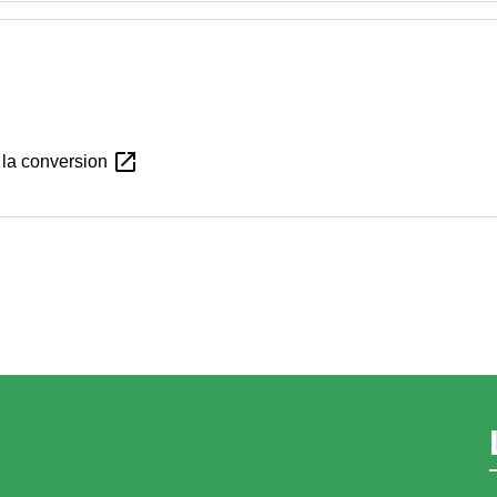
open_in_new
 la conversion