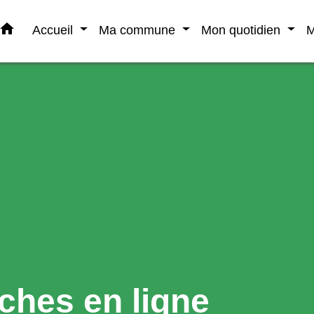
home
Accueil
Ma commune
Mon quotidien
M
ches en ligne