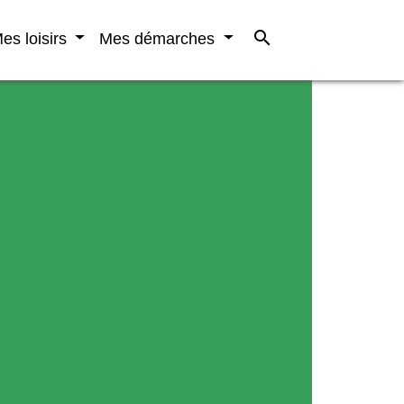
search
es loisirs
Mes démarches