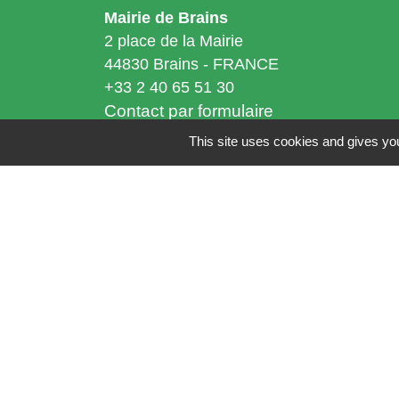
Mairie de Brains
2 place de la Mairie
44830 Brains - FRANCE
+33 2 40 65 51 30
Contact par formulaire
This site uses cookies and gives you
Horaires d'ouverture:
Lundi : 14h - 17h
Mardi : 8h30 - 13h / 14h - 17h
Mercredi : 8h30 - 13h
Jeudi : 8h30 - 13h
Vendredi : 8h30 - 13h / 14h - 17h
Accueil téléphonique
du lundi au vendred
de 8h30 à 13h et de 14h à 17h