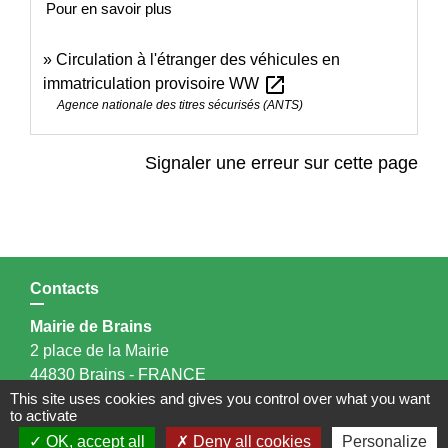
Pour en savoir plus
Circulation à l'étranger des véhicules en
open_in_new
immatriculation provisoire WW
Agence nationale des titres sécurisés (ANTS)
Signaler une erreur sur cette page
Contacts
Mairie de Brains
2 place de la Mairie
44830 Brains - FRANCE
+33 2 40 65 51 30
This site uses cookies and gives you control over what you want
to activate
Contact par formulaire
OK, accept all
Deny all cookies
Personalize