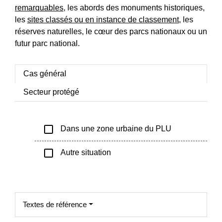
remarquables
, les abords des monuments historiques,
les
sites classés ou en instance de classement
, les
réserves naturelles, le cœur des parcs nationaux ou un
futur parc national.
Cas général
Secteur protégé
check_box_outline_blank
Dans une zone urbaine du PLU
check_box_outline_blank
Autre situation
Textes de référence