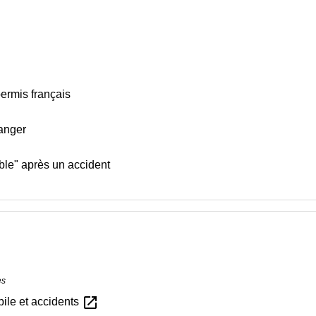
ermis français
ranger
ble" après un accident
es
open_in_new
ile et accidents