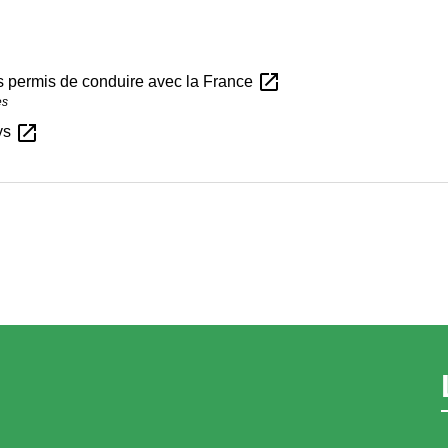
open_in_new
s permis de conduire avec la France
es
open_in_new
ays