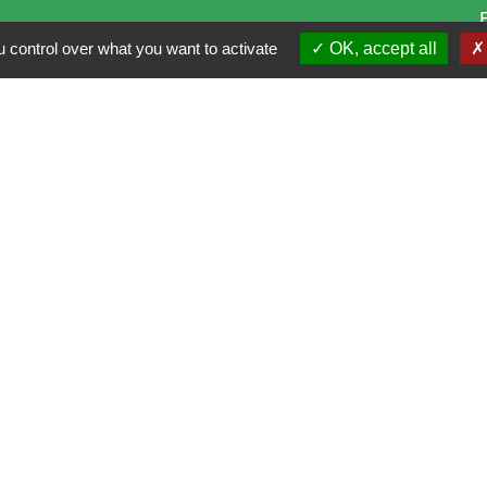
 control over what you want to activate
OK, accept all
i