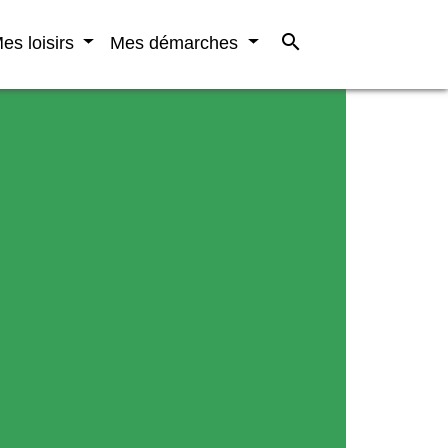
search
es loisirs
Mes démarches