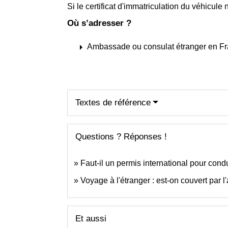
Si le certificat d'immatriculation du véhicul
Où s’adresser ?
arrow_right
Ambassade ou consulat étranger en F
Textes de référence
Questions ? Réponses !
Faut-il un permis international pour condu
Voyage à l'étranger : est-on couvert par 
Et aussi