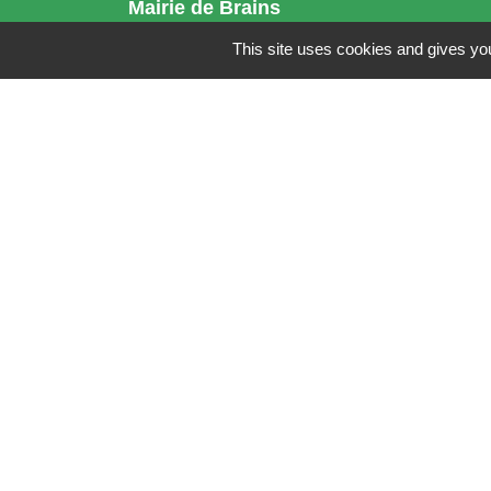
Mairie de Brains
2 place de la Mairie
This site uses cookies and gives you
44830 Brains - FRANCE
+33 2 40 65 51 30
Contact par formulaire
Horaires d'ouverture:
Lundi : 14h - 17h
Mardi : 8h30 - 13h / 14h - 17h
Mercredi : 8h30 - 13h
Jeudi : 8h30 - 13h
Vendredi : 8h30 - 13h / 14h - 17h
Accueil téléphonique
du lundi au vendred
de 8h30 à 13h et de 14h à 17h