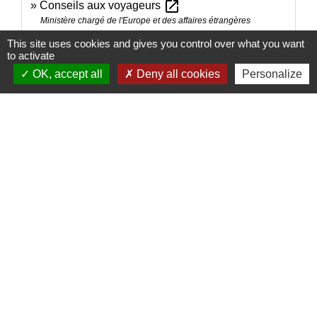
open_in_new
Conseils aux voyageurs
Ministère chargé de l'Europe et des affaires étrangères
open_in_new
Le Brexit, où en est-on ?
This site uses cookies and gives you control over what you want
to activate
Première ministre
OK, accept all
Deny all cookies
Personalize
Comment faire si...
Je pars vivre à l'étranger
Signaler une erreur sur cette page
Contacts
Mairie de Brains