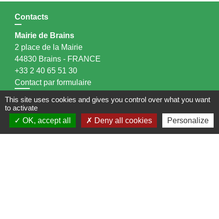
Contacts
Mairie de Brains
2 place de la Mairie
44830 Brains - FRANCE
+33 2 40 65 51 30
Contact par formulaire
This site uses cookies and gives you control over what you want
Horaires d'ouverture:
to activate
OK, accept all
Deny all cookies
Personalize
Lundi : 14h - 17h
Mardi : 8h30 - 13h / 14h - 17h
Mercredi : 8h30 - 13h
Jeudi : 8h30 - 13h
Vendredi : 8h30 - 13h / 14h - 17h
Accueil téléphonique
du lundi au vendredi de
8h30 à 13h et de 14h à 17h