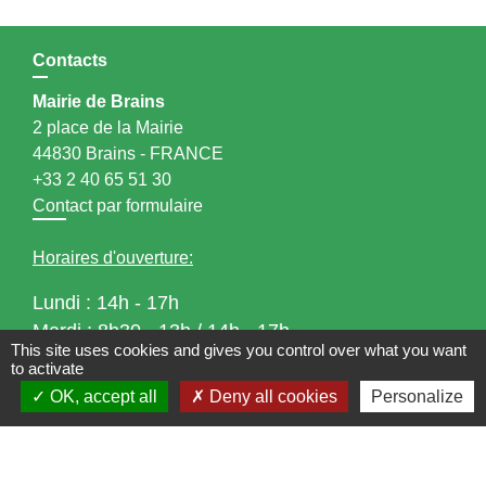
Contacts
Mairie de Brains
2 place de la Mairie
44830 Brains - FRANCE
+33 2 40 65 51 30
Contact par formulaire
Horaires d'ouverture:
Lundi : 14h - 17h
Mardi : 8h30 - 13h / 14h - 17h
This site uses cookies and gives you control over what you want
Mercredi : 8h30 - 13h
to activate
Jeudi : 8h30 - 13h
OK, accept all
Deny all cookies
Personalize
Vendredi : 8h30 - 13h / 14h - 17h
Accueil téléphonique
du lundi au vendredi de