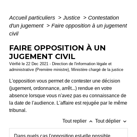
Accueil particuliers
>
Justice
>
Contestation
d'un jugement
>
Faire opposition à un jugement
civil
FAIRE OPPOSITION À UN
JUGEMENT CIVIL
Vérifié le 22 Dec 2021 - Direction de l'information légale et
administrative (Première ministre), Ministère chargé de la justice
L'opposition vous permet de contester une décision
(jugement, ordonnance, arrêt...) rendue en votre
absence lorsque vous n'avez pas eu connaissance de
la date de l'audience. L'affaire est rejugée par le même
tribunal.
keyboard_arrow_up
keyboard_arrow_down
Tout replier
Tout déplier
Dans quels cas l'opposition est-elle possible