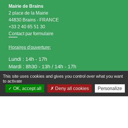
Mairie de Brains
2 place de la Mairie
44830 Brains - FRANCE
+33 2 40 65 51 30
Contact par formulaire
Horaires d'ouverture:
Lundi : 14h - 17h
Mardi : 8h30 - 13h / 14h - 17h
Mercredi : 8h30 - 13h
This site uses cookies and gives you control over what you want
Jeudi : 8h30 - 13h
to activate
Vendredi : 8h30 - 13h / 14h - 17h
OK, accept all
Deny all cookies
Personalize
Accueil téléphonique
du lundi au vendredi de
8h30 à 13h et de 14h à 17h