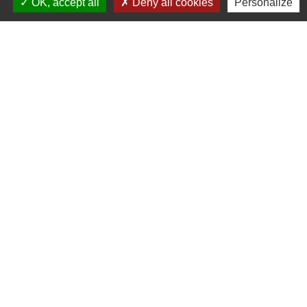
OK, accept all
Deny all cookies
Personalize
Jeudi : 8h30 - 13h
Vendredi : 8h30 - 13h / 14h - 17h
Accueil téléphonique
du lundi au vendredi de
8h30 à 13h et de 14h à 17h
Liens
Bibliothèque municipale de Brains
Nantes Métropole
Département Loire-Atlantique
Région Pays de la Loire
Préfecture de la Loire-Atlantique