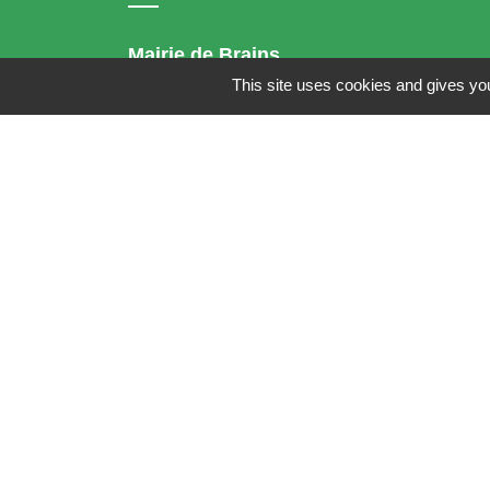
Mairie de Brains
2 place de la Mairie
This site uses cookies and gives you
44830 Brains - FRANCE
+33 2 40 65 51 30
Contact par formulaire
Horaires d'ouverture:
Lundi : 14h - 17h
Mardi : 8h30 - 13h / 14h - 17h
Mercredi : 8h30 - 13h
Jeudi : 8h30 - 13h
Vendredi : 8h30 - 13h / 14h - 17h
Accueil téléphonique
du lundi au vendred
de 8h30 à 13h et de 14h à 17h