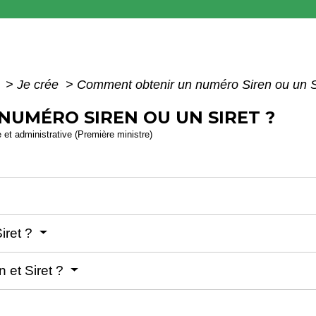
e
>
Je crée
>
Comment obtenir un numéro Siren ou un S
UMÉRO SIREN OU UN SIRET ?
e et administrative (Première ministre)
Siret ?
 et Siret ?