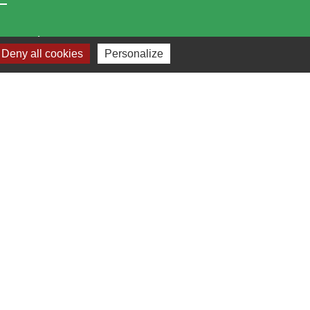
Bibliothèque municipale de Brains
Deny all cookies
Personalize
Nantes Métropole
Département Loire-Atlantique
Région Pays de la Loire
Préfecture de la Loire-Atlantique