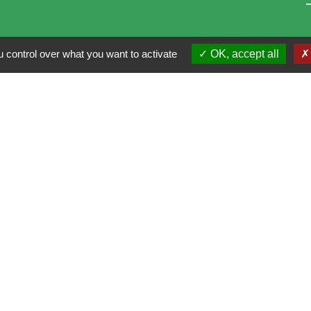
 control over what you want to activate
OK, accept all
i