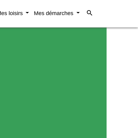
search
es loisirs
Mes démarches