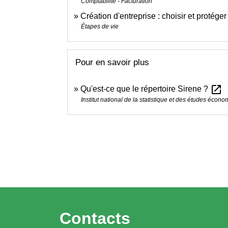
Comptabilité - Facturation
Création d'entreprise : choisir et protége
Étapes de vie
Pour en savoir plus
open_in_new
Qu'est-ce que le répertoire Sirene ?
Institut national de la statistique et des études écon
Contacts