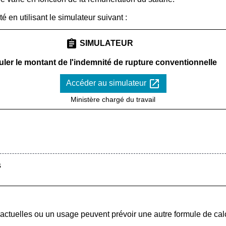
 en utilisant le simulateur suivant :
assignment
SIMULATEUR
uler le montant de l'indemnité de rupture conventionnelle
open_in_new
Accéder au simulateur
Ministère chargé du travail
s
ractuelles ou un usage peuvent prévoir une autre formule de calc