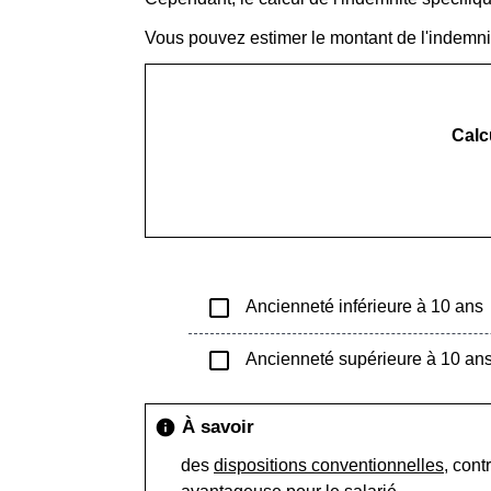
Vous pouvez estimer le montant de l'indemnité
Calc
check_box_outline_blank
Ancienneté inférieure à 10 ans
check_box_outline_blank
Ancienneté supérieure à 10 an
À savoir
info
des
dispositions conventionnelles
, cont