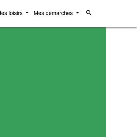
search
es loisirs
Mes démarches