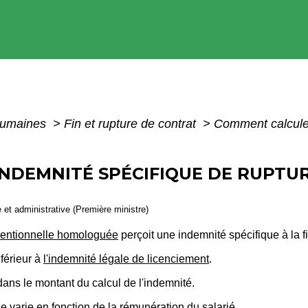
humaines
>
Fin et rupture de contrat
>
Comment calculer
NDEMNITÉ SPÉCIFIQUE DE RUPTU
e et administrative (Première ministre)
ventionnelle homologuée
perçoit une indemnité spécifique à la fi
férieur à
l'indemnité légale de licenciement
.
dans le montant du calcul de l'indemnité.
e varie en fonction de la rémunération du salarié.