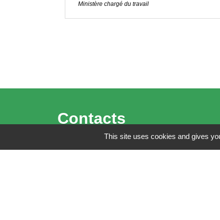
Ministère chargé du travail
Contacts
This site uses cookies and gives you
Mairie de Brains
2 place de la Mairie
44830 Brains - FRANCE
+33 2 40 65 51 30
Contact par formulaire