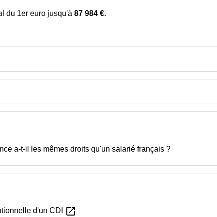
al du 1
er
euro jusqu'à
87 984 €
.
ce a-t-il les mêmes droits qu'un salarié français ?
open_in_new
ntionnelle d'un CDI