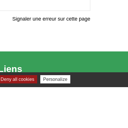
Signaler une erreur sur cette page
Liens
Deny all cookies
Personalize
Bibliothèque municipale de Brains
Nantes Métropole
Département Loire-Atlantique
Région Pays de la Loire
Préfecture de la Loire-Atlantique