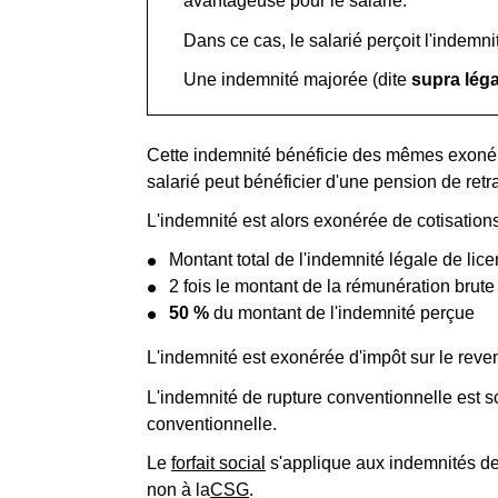
avantageuse pour le salarié.
Dans ce cas, le salarié perçoit l'indemni
Une indemnité majorée (dite
supra léga
Cette indemnité bénéficie des mêmes exonérat
salarié peut bénéficier d'une pension de retra
L'indemnité est alors exonérée de cotisations 
Montant total de l'indemnité légale de lic
2 fois le montant de la rémunération brut
50 %
du montant de l'indemnité perçue
L'indemnité est exonérée d'impôt sur le rev
L'indemnité de rupture conventionnelle est 
conventionnelle.
Le
forfait social
s'applique aux indemnités de 
non à la
CSG
.