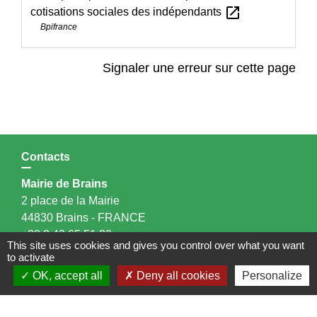
open_in_new
cotisations sociales des indépendants
Bpifrance
Signaler une erreur sur cette page
Contacts
Mairie de Brains
2 place de la Mairie
44830 Brains - FRANCE
+33 2 40 65 51 30
This site uses cookies and gives you control over what you want
Contact par formulaire
to activate
OK, accept all
Deny all cookies
Personalize
Horaires d'ouverture:
Lundi : 14h - 17h