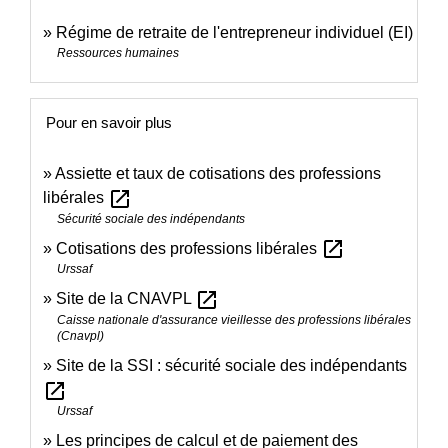
Régime de retraite de l'entrepreneur individuel (EI)
Ressources humaines
Pour en savoir plus
Assiette et taux de cotisations des professions
open_in_new
libérales
Sécurité sociale des indépendants
open_in_new
Cotisations des professions libérales
Urssaf
open_in_new
Site de la CNAVPL
Caisse nationale d'assurance vieillesse des professions libérales
(Cnavpl)
Site de la SSI : sécurité sociale des indépendants
open_in_new
Urssaf
Les principes de calcul et de paiement des