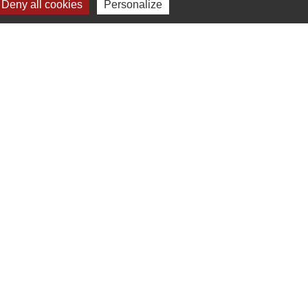
Deny all cookies
Personalize
Département Loire-Atlantique
Région Pays de la Loire
Préfecture de la Loire-Atlantique
s