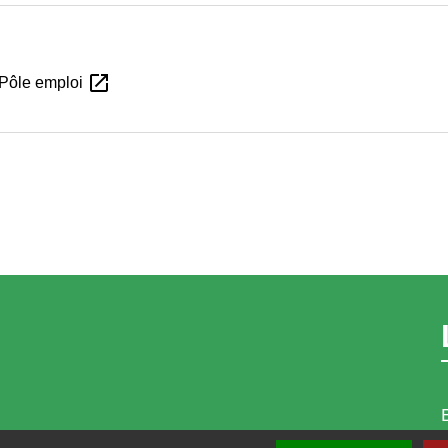
open_in_new
 Pôle emploi