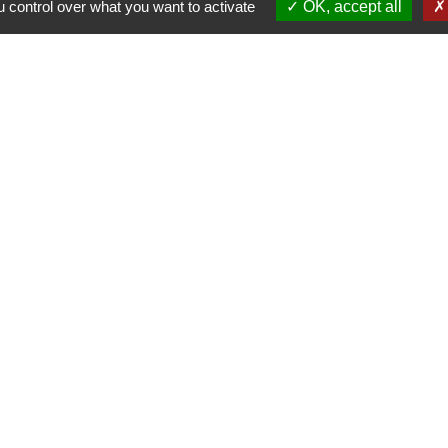
 control over what you want to activate
OK, accept all
i
alité
-
Accessibilité
-
Plan du site
-
Gestion des cookie