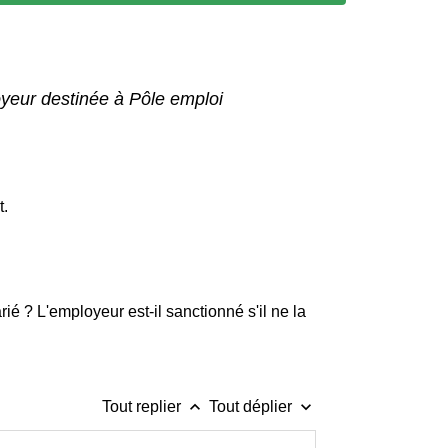
oyeur destinée à Pôle emploi
t.
ié ? L'employeur est-il sanctionné s'il ne la
keyboard_arrow_up
keyboard_arrow_down
Tout replier
Tout déplier