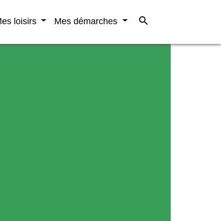
search
es loisirs
Mes démarches