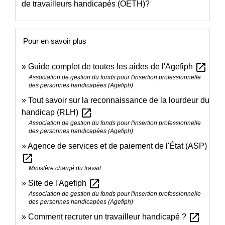
de travailleurs handicapés (OETH)?
Pour en savoir plus
open_in_new
Guide complet de toutes les aides de l'Agefiph
Association de gestion du fonds pour l'insertion professionnelle
des personnes handicapées (Agefiph)
Tout savoir sur la reconnaissance de la lourdeur du
open_in_new
handicap (RLH)
Association de gestion du fonds pour l'insertion professionnelle
des personnes handicapées (Agefiph)
Agence de services et de paiement de l'État (ASP)
open_in_new
Ministère chargé du travail
open_in_new
Site de l'Agefiph
Association de gestion du fonds pour l'insertion professionnelle
des personnes handicapées (Agefiph)
open_in_new
Comment recruter un travailleur handicapé ?