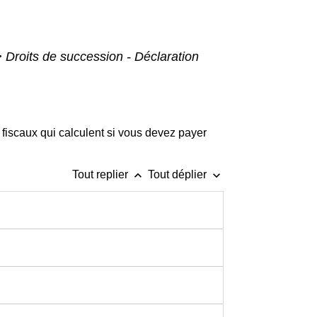
>
Droits de succession - Déclaration
fiscaux qui calculent si vous devez payer
keyboard_arrow_up
keyboard_arrow_down
Tout replier
Tout déplier