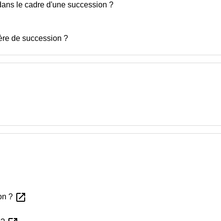
e dans le cadre d'une succession ?
ière de succession ?
open_in_new
ion ?