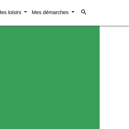
search
es loisirs
Mes démarches