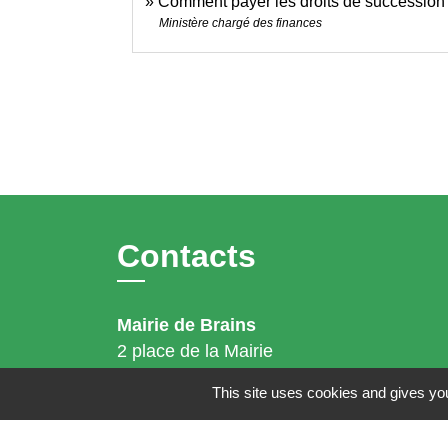
Comment payer les droits de succession
Ministère chargé des finances
Contacts
Mairie de Brains
2 place de la Mairie
44830 Brains - FRANCE
This site uses cookies and gives you
+33 2 40 65 51 30
Contact par formulaire