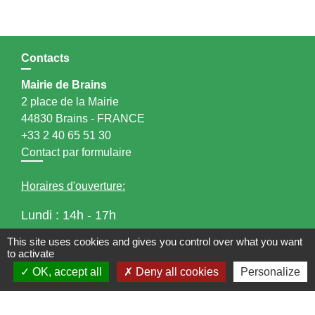
Contacts
Mairie de Brains
2 place de la Mairie
44830 Brains - FRANCE
+33 2 40 65 51 30
Contact par formulaire
Horaires d'ouverture:
Lundi : 14h - 17h
Mardi : 8h30 - 13h / 14h - 17h
This site uses cookies and gives you control over what you want
Mercredi : 8h30 - 13h
to activate
Jeudi : 8h30 - 13h
OK, accept all
Deny all cookies
Personalize
Vendredi : 8h30 - 13h / 14h - 17h