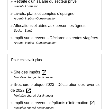
Retraite d'un salarié du secteur privé
Travail - Formation
Livrets, plans et comptes d'épargne
Argent - Impôts - Consommation
Allocations et aides aux personnes âgées
Social - Santé
Impôt sur le revenu - Déclarer les rentes viagères
Argent - Impôts - Consommation
Pour en savoir plus
open_in_new
Site des impôts
Ministère chargé des finances
Brochure pratique 2023 - Déclaration des revenus
open_in_new
de 2022
Ministère chargé des finances
open_in_new
Impôt sur le revenu : dépliants d'information
Ministère chargé des finances