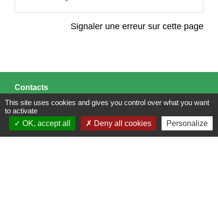
Signaler une erreur sur cette page
Contacts
This site uses cookies and gives you control over what you want
Mairie de Brains
to activate
2 place de la Mairie
OK, accept all
Deny all cookies
Personalize
44830 Brains - FRANCE
+33 2 40 65 51 30
Contact par formulaire
Horaires d'ouverture:
Lundi : 14h - 17h
Mardi : 8h30 - 13h / 14h - 17h