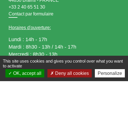
44830 Brains - FRANCE
+33 2 40 65 51 30
Contact par formulaire
Horaires d'ouverture:
Lundi : 14h - 17h
Mardi : 8h30 - 13h / 14h - 17h
Mercredi : 8h30 - 13h
This site uses cookies and gives you control over what you want
Jeudi : 8h30 - 13h
to activate
Vendredi : 8h30 - 13h / 14h - 17h
OK, accept all
Deny all cookies
Personalize
Accueil téléphonique
du lundi au vendredi de
8h30 à 13h et de 14h à 17h
Liens