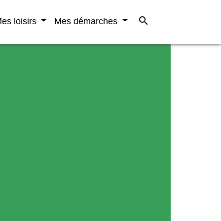
search
es loisirs
Mes démarches