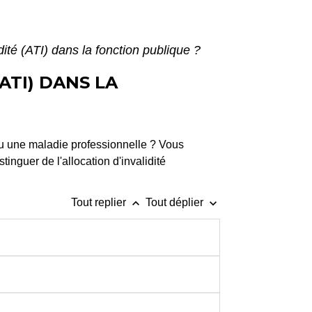
dité (ATI) dans la fonction publique ?
ATI) DANS LA
 ou une maladie professionnelle ? Vous
tinguer de l'allocation d'invalidité
keyboard_arrow_up
keyboard_arrow_down
Tout replier
Tout déplier