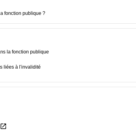
la fonction publique ?
ans la fonction publique
liées à l'invalidité
open_in_new