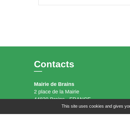
Contacts
Mairie de Brains
2 place de la Mairie
44830 Brains - FRANCE
This site uses cookies and gives you
+33 2 40 65 51 30
Contact par formulaire
Horaires d'ouverture: