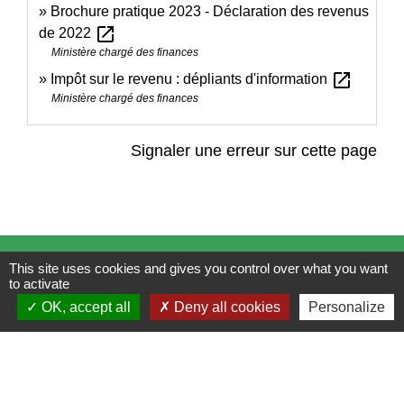
Brochure pratique 2023 - Déclaration des revenus
open_in_new
de 2022
Ministère chargé des finances
open_in_new
Impôt sur le revenu : dépliants d'information
Ministère chargé des finances
Signaler une erreur sur cette page
Contacts
This site uses cookies and gives you control over what you want
to activate
Mairie de Brains
OK, accept all
Deny all cookies
Personalize
2 place de la Mairie
44830 Brains - FRANCE
+33 2 40 65 51 30
Contact par formulaire