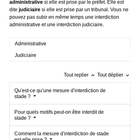
administrative
si elle est prise par le préfet. Elle est
dite
judiciaire
si elle est prise par un tribunal. Vous ne
pouvez pas subir en même temps une interdiction
administrative et une interdiction judiciaire.
Administrative
Judiciaire
keyboard_arrow_up
keyboard_arrow_down
Tout replier
Tout déplier
Qu'est-ce qu'une mesure d'interdiction de
stade ?
Pour quels motifs peut-on être interdit de
stade ?
Comment la mesure d'interdiction de stade
est-elle prise ?