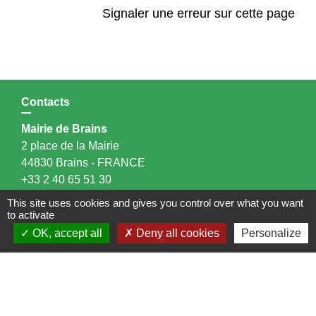
Signaler une erreur sur cette page
Contacts
Mairie de Brains
2 place de la Mairie
44830 Brains - FRANCE
+33 2 40 65 51 30
Contact par formulaire
This site uses cookies and gives you control over what you want
to activate
Horaires d'ouverture:
OK, accept all
Deny all cookies
Personalize
Lundi : 14h - 17h
Mardi : 8h30 - 13h / 14h - 17h
Mercredi : 8h30 - 13h
Jeudi : 8h30 - 13h