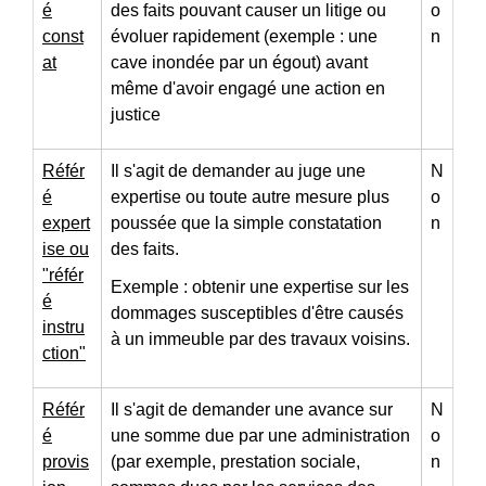
é
des faits pouvant causer un litige ou
o
const
évoluer rapidement (exemple : une
n
at
cave inondée par un égout) avant
même d'avoir engagé une action en
justice
Référ
Il s'agit de demander au juge une
N
é
expertise ou toute autre mesure plus
o
expert
poussée que la simple constatation
n
ise ou
des faits.
"référ
Exemple : obtenir une expertise sur les
é
dommages susceptibles d'être causés
instru
à un immeuble par des travaux voisins.
ction"
Référ
Il s'agit de demander une avance sur
N
é
une somme due par une administration
o
provis
(par exemple, prestation sociale,
n