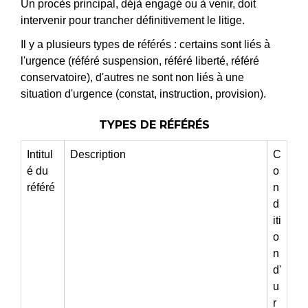
Un procès principal, déjà engagé ou à venir, doit
intervenir pour trancher définitivement le litige.
Il y a plusieurs types de référés : certains sont liés à
l'urgence (référé suspension, référé liberté, référé
conservatoire), d'autres ne sont non liés à une
situation d'urgence (constat, instruction, provision).
TYPES DE RÉFÉRÉS
Intitul
Description
C
é du
o
référé
n
d
iti
o
n
d'
u
r