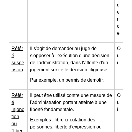
g
e
n
c
e
Référ
Il s'agit de demander au juge de
O
é
s'opposer à l'exécution d'une décision
u
suspe
de l'administration, dans l'attente d'un
i
nsion
jugement sur cette décision litigieuse.
Par exemple, un permis de démolir.
Référ
Il peut être utilisé contre une mesure de
O
é
l'administration portant atteinte à une
u
injonc
liberté fondamentale.
i
tion
Exemples : libre circulation des
ou
personnes, liberté d'expression ou
"libert