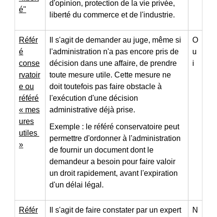
d'opinion, protection de la vie privée,
é"
liberté du commerce et de l'industrie.
Référ
Il s'agit de demander au juge, même si
O
é
l'administration n'a pas encore pris de
u
conse
décision dans une affaire, de prendre
i
rvatoir
toute mesure utile. Cette mesure ne
e ou
doit toutefois pas faire obstacle à
référé
l'exécution d'une décision
« mes
administrative déjà prise.
ures
Exemple : le référé conservatoire peut
utiles
permettre d'ordonner à l'administration
»
de fournir un document dont le
demandeur a besoin pour faire valoir
un droit rapidement, avant l'expiration
d'un délai légal.
Référ
Il s'agit de faire constater par un expert
N