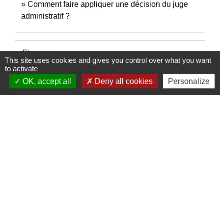
Comment faire appliquer une décision du juge
administratif ?
Et aussi
This site uses cookies and gives you control over what you want
to activate
Agir en justice contre l'administration
OK, accept all
Deny all cookies
Personalize
Papiers - Citoyenneté - Élections
Litiges avec l'administration : recours administratif,
défenseur des droits
Papiers - Citoyenneté - Élections
Pour en savoir plus
Les procédures d'urgence devant le juge
open_in_new
administratif
Conseil d'État