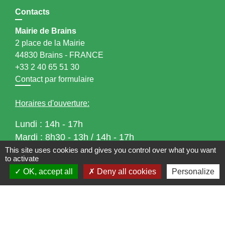
Contacts
Mairie de Brains
2 place de la Mairie
44830 Brains - FRANCE
+33 2 40 65 51 30
Contact par formulaire
Horaires d'ouverture:
Lundi : 14h - 17h
Mardi : 8h30 - 13h / 14h - 17h
Mercredi : 8h30 - 13h
This site uses cookies and gives you control over what you want
to activate
Jeudi : 8h30 - 13h
OK, accept all
Deny all cookies
Personalize
Vendredi : 8h30 - 13h / 14h - 17h
Accueil téléphonique
du lundi au vendredi de
8h30 à 13h et de 14h à 17h