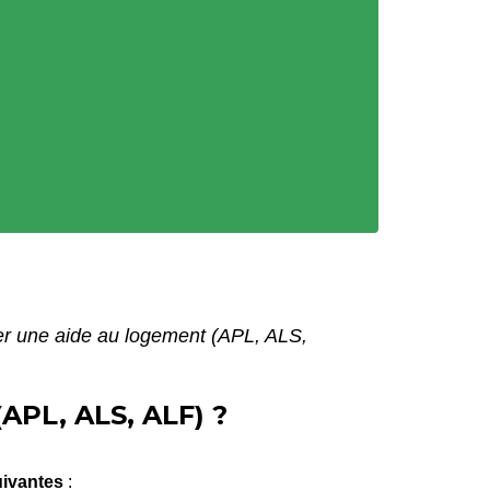
her une aide au logement (APL, ALS,
PL, ALS, ALF) ?
uivantes
: