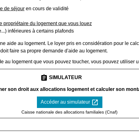
tre de séjour
en cours de validité
le propriétaire du logement que vous louez
..) inférieures à certains plafonds
 aide au logement. Le loyer pris en considération pour le calcul
doit faire sa propre demande d'aide au logement.
de au logement que vous pouvez toucher, vous pouvez utiliser u
assignment
SIMULATEUR
imer son droit aux allocations logement et calculer son mont
open_in_new
Accéder au simulateur
Caisse nationale des allocations familiales (Cnaf)