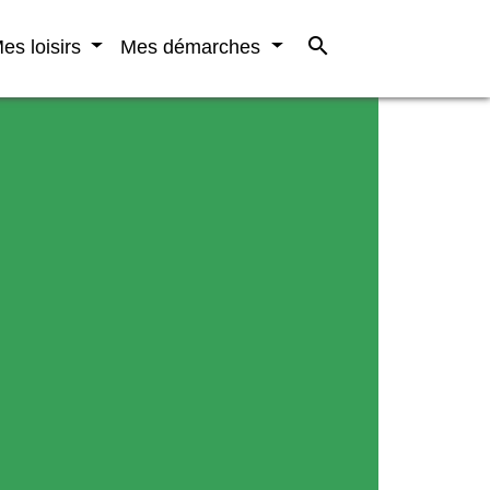
search
es loisirs
Mes démarches