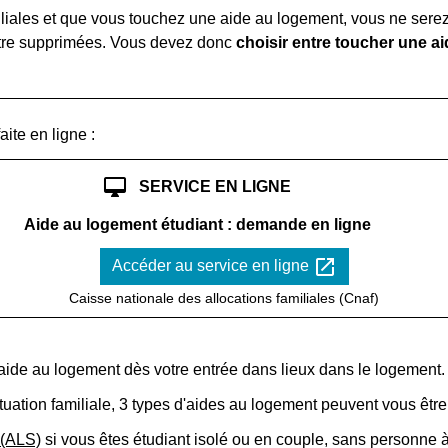
iliales et que vous touchez une aide au logement, vous ne sere
 être supprimées. Vous devez donc
choisir entre toucher une ai
ite en ligne :
desktop_mac
SERVICE EN LIGNE
Aide au logement étudiant : demande en ligne
open_in_new
Accéder au service en ligne
Caisse nationale des allocations familiales (Cnaf)
aide au logement dès votre entrée dans lieux dans le logement.
tuation familiale, 3 types d'aides au logement peuvent vous êtr
 (ALS)
si vous êtes étudiant isolé ou en couple, sans personne 