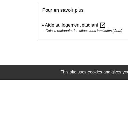
Pour en savoir plus
open_in_new
Aide au logement étudiant
Caisse nationale des allocations familiales (Cnaf)
This site uses cookies and gives you
Contacts
Mairie de Brains
2 place de la Mairie